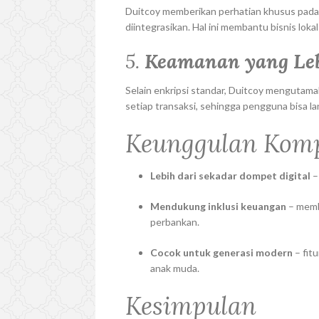
Duitcoy memberikan perhatian khusus pa
diintegrasikan. Hal ini membantu bisnis loka
5.
Keamanan yang Leb
Selain enkripsi standar, Duitcoy mengutama
setiap transaksi, sehingga pengguna bisa l
Keunggulan Kompe
Lebih dari sekadar dompet digital
–
Mendukung inklusi keuangan
– memb
perbankan.
Cocok untuk generasi modern
– fit
anak muda.
Kesimpulan