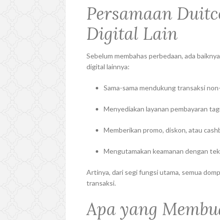
Persamaan Duitc
Digital Lain
Sebelum membahas perbedaan, ada baiknya 
digital lainnya:
Sama-sama mendukung transaksi non-t
Menyediakan layanan pembayaran tagih
Memberikan promo, diskon, atau cash
Mengutamakan keamanan dengan teknol
Artinya, dari segi fungsi utama, semua dom
transaksi.
Apa yang Membua