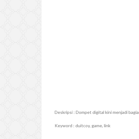
Deskripsi : Dompet digital kini menjadi bag
Keyword : duitcoy, game, link