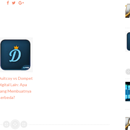
Duitcoy vs Dompet
igital Lain: Apa
yang Membuatnya
Berbeda?