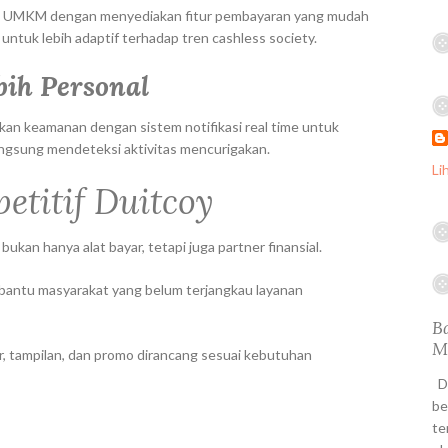
da UMKM dengan menyediakan fitur pembayaran yang mudah
l untuk lebih adaptif terhadap tren cashless society.
ih Personal
kan keamanan dengan sistem notifikasi real time untuk
angsung mendeteksi aktivitas mencurigakan.
Li
titif Duitcoy
 bukan hanya alat bayar, tetapi juga partner finansial.
antu masyarakat yang belum terjangkau layanan
B
M
ur, tampilan, dan promo dirancang sesuai kebutuhan
Da
be
te