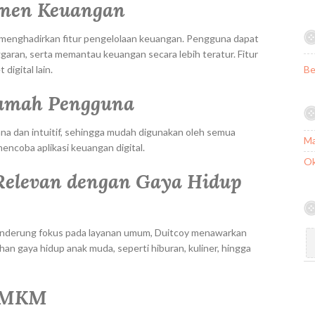
emen Keuangan
y menghadirkan fitur pengelolaan keuangan. Pengguna dapat
aran, serta memantau keuangan secara lebih teratur. Fitur
 digital lain.
Be
amah Pengguna
na dan intuitif, sehingga mudah digunakan oleh semua
Ma
encoba aplikasi keuangan digital.
Ok
Relevan dengan Gaya Hidup
cenderung fokus pada layanan umum, Duitcoy menawarkan
n gaya hidup anak muda, seperti hiburan, kuliner, hingga
 UMKM