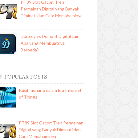
PT89 Slot Gacor: Tren
Permainan Digital yang Banyak
Diminati dan Cara Memahaminya
Duitcoy vs Dompet Digital Lain:
Apa yang Membuatnya
Berbeda?
POPULAR POSTS
Kasihmenang dalam Era Internet
of Things
PT89 Slot Gacor: Tren Permainan
Digital yang Banyak Diminati dan
Cara Memahaminya