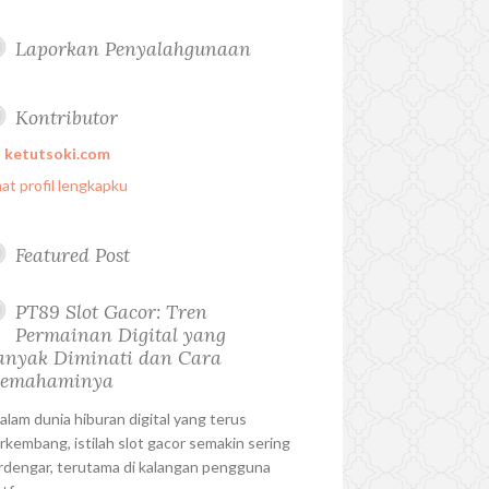
Laporkan Penyalahgunaan
Kontributor
ketutsoki.com
hat profil lengkapku
Featured Post
PT89 Slot Gacor: Tren
Permainan Digital yang
anyak Diminati dan Cara
emahaminya
lam dunia hiburan digital yang terus
rkembang, istilah slot gacor semakin sering
rdengar, terutama di kalangan pengguna