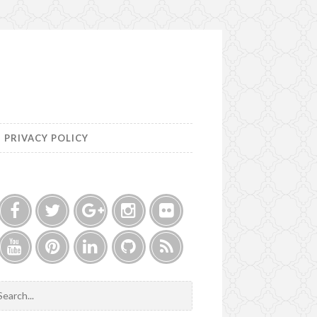
PRIVACY POLICY
F
T
G
I
F
a
w
o
n
l
c
i
o
s
i
Y
P
L
G
F
e
t
g
t
c
o
i
i
i
e
b
t
l
a
k
u
n
n
t
e
o
e
e
g
r