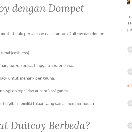
oy dengan Dompet
te
se
pe
melihat dulu persamaan dasar antara Duitcoy dan dompet
unai (cashless).
an, top-up pulsa, hingga transfer dana.
back untuk menarik pengguna.
in
ogi enkripsi dan autentikasi ganda.
pet digital memiliki tujuan yang sama: mempermudah
t Duitcoy Berbeda?