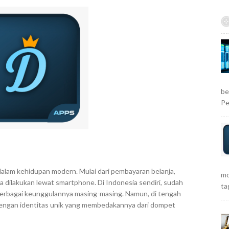
a
r
c
h
f
o
r
:
be
Pe
 dalam kehidupan modern. Mulai dari pembayaran belanja,
mo
a dilakukan lewat smartphone. Di Indonesia sendiri, sudah
ta
 berbagai keunggulannya masing-masing. Namun, di tengah
engan identitas unik yang membedakannya dari dompet