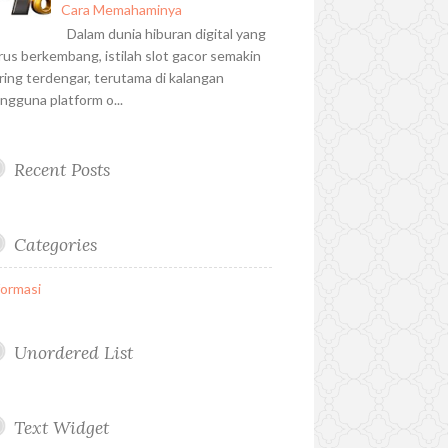
Cara Memahaminya
Dalam dunia hiburan digital yang
rus berkembang, istilah slot gacor semakin
ring terdengar, terutama di kalangan
ngguna platform o...
Recent Posts
Categories
formasi
Unordered List
Text Widget